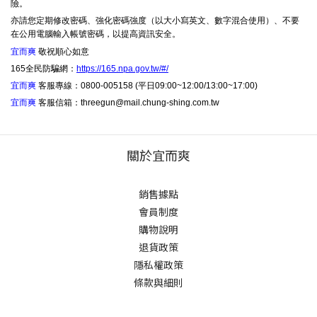
險。
亦請您定期修改密碼、強化密碼強度（以大小寫英文、數字混合使用）、不要
在公用電腦輸入帳號密碼，以提高資訊安全。
宜而爽
敬祝順心如意
165全民防騙網：
https://165.npa.gov.tw/#/
宜而爽
客服專線：0800-005158 (平日09:00~12:00/13:00~17:00)
宜而爽
客服信箱：threegun@mail.chung-shing.com.tw
關於宜而爽
銷售據點
會員制度
購物說明
退貨政策
隱私權政策
條款與細則