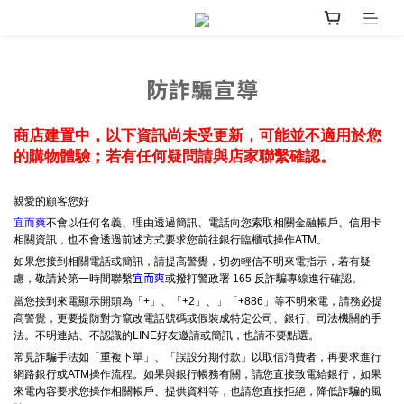
防詐騙宣導
商店建置中，以下資訊尚未受更新，可能並不適用於您
的購物體驗；若有任何疑問請與店家聯繫確認。
親愛的顧客您好
宜而爽
不會以任何名義、理由透過簡訊、電話向您索取相關金融帳戶、信用卡
相關資訊，也不會透過前述方式要求您前往銀行臨櫃或操作ATM。
如果您接到相關電話或簡訊，請提高警覺，切勿輕信不明來電指示，若有疑
宜而爽
慮，敬請於第一時間聯繫
或撥打警政署 165 反詐騙專線進行確認。
當您接到來電顯示開頭為「+」、「+2」、」「+886」等不明來電，請務必提
高警覺，更要提防對方竄改電話號碼或假裝成特定公司、銀行、司法機關的手
法。不明連結、不認識的LINE好友邀請或簡訊，也請不要點選。
常見詐騙手法如「重複下單」、「誤設分期付款」以取信消費者，再要求進行
網路銀行或ATM操作流程。如果與銀行帳務有關，請您直接致電給銀行，如果
來電內容要求您操作相關帳戶、提供資料等，也請您直接拒絕，降低詐騙的風