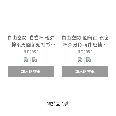
自由空間-卷卷棉 輕彈
自由空間-圓舞曲 親密
棉柔男圓領短袖衫
棉柔男假兩件短袖衫
UE128626
UE125521
NT$950
NT$850
加入購物車
加入購物車
關於宜而爽