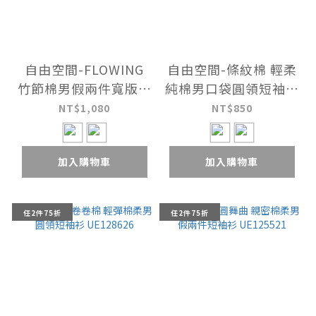
自由空間-FLOWING
自由空間-條紋棉 輕柔
竹節棉男假兩件寬版衫
純棉男口袋圓領短袖衫
UE127625
UE127426
NT$1,080
NT$850
加入購物車
加入購物車
任2件75折
任2件75折