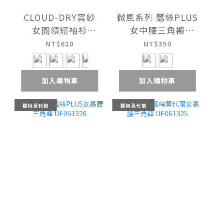
CLOUD-DRY雲紗
微風系列 蠶絲PLUS
女圓領短袖衫
女中腰三角褲
UE021718
UE061726
NT$620
NT$350
加入購物車
加入購物車
蠶絲莫代爾
蠶絲莫代爾