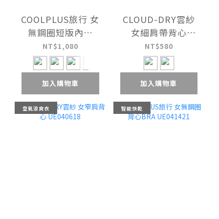
COOLPLUS旅行 女
CLOUD-DRY雲紗
無鋼圈短版內衣
女細肩帶背心
UE041321
UE040518
NT$1,080
NT$580
加入購物車
加入購物車
空氣涼爽衣
智能快乾