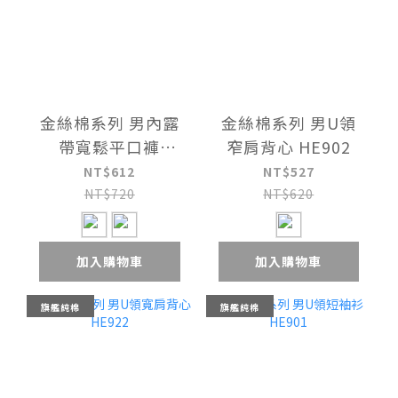
金絲棉系列 男內露
金絲棉系列 男U領
帶寬鬆平口褲
窄肩背心 HE902
HE4572
NT$612
NT$527
NT$720
NT$620
加入購物車
加入購物車
旗艦純棉
旗艦純棉