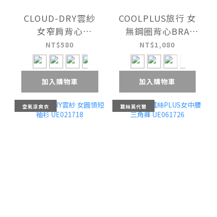
CLOUD-DRY雲紗
COOLPLUS旅行 女
女窄肩背心
無鋼圈背心BRA
UE040618
UE041421
NT$580
NT$1,080
加入購物車
加入購物車
空氣涼爽衣
蠶絲莫代爾