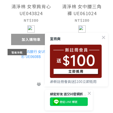
清淨棉 女窄肩背心
清淨棉 女中腰三角
UE043824
褲 UE061024
NT$380
NT$280
宜而爽
加入購物車
加入購物車
智能快乾
任2件75折
🎁新註冊會員送$100立即抵用
綁定好友 送$50官網折扣碼
連結 LINE 帳號