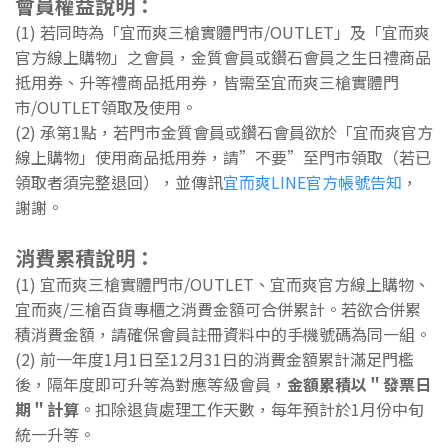
會員權益說明：
(1) 若同時為「宜而爽三槍實體門市/OUTLET」及「宜而爽
官方線上購物」之會員，金質會員或鑽石會員之生日禮商品
抵用券、升等禮商品抵用券，皆需至宜而爽三槍實體門
市/OUTLET領取及使用。
(2) 承第1點，若門市金質會員或鑽石會員欲於「宜而爽官方
線上購物」使用商品抵用券，請”不要”至門市領取（若已
領取者須完整退回），並傳訊
宜而爽LINE官方帳號告知
，
謝謝。
消費累積說明：
(1) 宜而爽三槍實體門市/OUTLET、宜而爽官方線上購物、
宜而爽/三槍百貨專櫃之消費金額可合併累計。若欲合併累
積消費金額，請確保會員註冊資料中的手機號碼為同一組。
(2) 前一年度1月1日至12月31日的消費金額累計滿足門檻
後，隔年度即可升等為對應等級會員，
金額累積以＂發票日
期＂計算
。扣除退貨處理工作天數，每年預計於1月份中旬
統一升等。