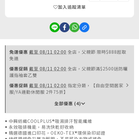
加入追蹤清單
免運優惠
截至 08/11 02:00
全店，父親節 限時$888超取
免運
優惠促銷
截至 08/11 02:00
全店，父親節滿$2500送防曬
護指袖套乙雙
優惠促銷
截至 08/11 02:00
指定分類，【自由空間居家
服/YA運動休閒服 2件75折】
全部優惠 (4)
￭ 中興紡織COOLPLUS®吸濕排汗智能纖維
￭ 永效吸排機能，易洗快乾好收納
￭ 精選德國進口印花，OEKO-TEX®環保染印認證
￭ 線條精細色彩層次鮮明，不易移染衣物或褪色