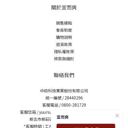
關於宜而爽
銷售據點
會員制度
購物說明
退貨政策
隱私權政策
條款與細則
聯絡我們
中紡科技實業股份有限公司
統一編號 / 28440296
客服電話 / 0800-281729
客服信箱 /
yuursun@mail.chung-shing.com.tw
宜而爽
新北市新莊區新北大道三段7號17樓之2
*客服時間 / 工作日10:00-12:00、13:00-17:00