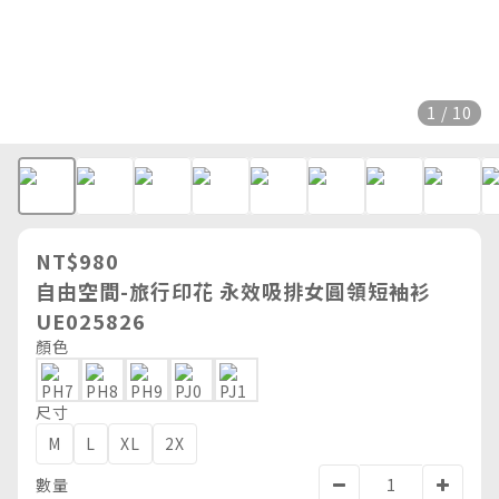
1 / 10
NT$980
自由空間-旅行印花 永效吸排女圓領短袖衫
UE025826
顏色
尺寸
M
L
XL
2X
數量