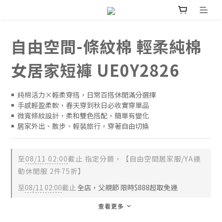
自由空間-條紋棉 輕柔純棉
女居家短褲 UE0Y2826
￭  純棉活力×輕柔穿搭，日常百搭休閒滿分選擇
￭  手感輕盈柔軟，春天穿到秋日必收實穿單品
￭  微寬條紋設計，柔和雙色搭配，簡單有變化
￭  居家外出、散步、輕裝旅行，穿著自由切換
至
08/11 02:00
截止
指定分類，【自由空間居家服/YA運
動休閒服 2件75折】
至
08/11 02:00
截止
全店，父親節 限時$888超取免運
查看更多