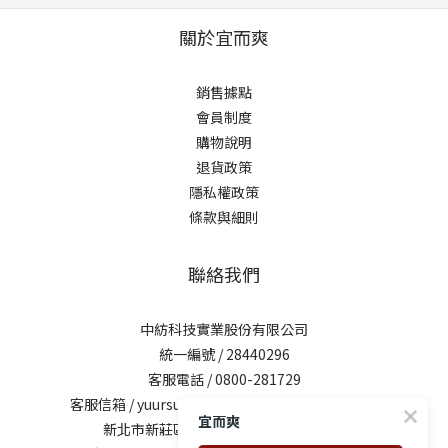
關於宜而爽
銷售據點
會員制度
購物說明
退貨政策
隱私權政策
條款與細則
聯絡我們
中紡科技實業股份有限公司
統一編號 / 28440296
客服電話 / 0800-281729
客服信箱 /
yuursun@mail.chung-shing.com.tw
宜而爽
新北市新莊區新北大道三段7號17樓之2