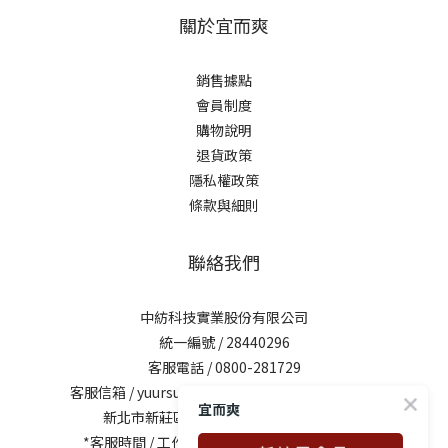
關於宜而爽
銷售據點
會員制度
購物說明
退貨政策
隱私權政策
條款與細則
聯絡我們
中紡科技實業股份有限公司
統一編號 / 28440296
客服電話 / 0800-281729
客服信箱 /
yuursun@mail.chung-shing.com.tw
宜而爽
新北市新莊區新北大道三段7號17樓之2
*客服時間 / 工作日10:00-12:00、13:00-17:00