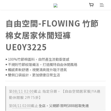
自由空間-FLOWING 竹節
棉女居家休閒短褲
UE0Y3225
￭ 100%竹節棉面料，自然產生流動垂墜感
￭ 不規則竹節紋理織法，打造獨特自由休閒風格
￭ 觸感柔軟舒適，視覺清爽提升吸汗透氣
￭ 雙側口袋設計，更加便捷日常生活
至
08/11 02:00
截止
指定分類，【自由空間居家服/YA運
動休閒服 2件75折】
至
08/11 02:00
截止
全店，父親節 限時$888超取免運