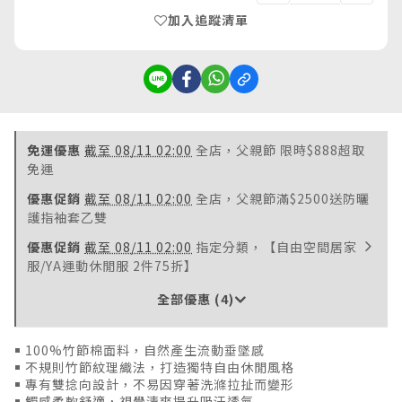
加入追蹤清單
免運優惠
截至 08/11 02:00
全店，父親節 限時$888超取
免運
優惠促銷
截至 08/11 02:00
全店，父親節滿$2500送防曬
護指袖套乙雙
優惠促銷
截至 08/11 02:00
指定分類，【自由空間居家
服/YA運動休閒服 2件75折】
全部優惠 (4)
￭ 100%竹節棉面料，自然產生流動垂墜感
￭ 不規則竹節紋理織法，打造獨特自由休閒風格
￭ 專有雙捻向設計，不易因穿著洗滌拉扯而變形
￭ 觸感柔軟舒適，視覺清爽提升吸汗透氣