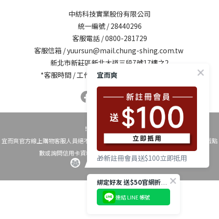
中紡科技實業股份有限公司
統一編號 / 28440296
客服電話 / 0800-281729
客服信箱 /
yuursun@mail.chung-shing.com.tw
新北市新莊區新北大道三段7號17樓之2
*客服時間 / 工作日10:00-12:00、13:00-17:00
宜而爽
！時時警覺反詐騙！
宜而爽官方線上購物客服人員絕不會以電話要求您操作ATM自動櫃員機、換購遊戲點
數或詢問信用卡資料，如有疑問請撥打 反詐騙專線165
🎁新註冊會員送$100立即抵用
綁定好友 送$50官網折扣碼
連結 LINE 帳號