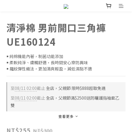
清淨棉 男前開口三角褲
UE160124
￭ 純棉機能內著，制菌功能添加
￭ 柔軟純淨、膚觸舒適，長時間安心穿防異味
￭ 羅紋彈性織法，更加清爽輕盈，減低濕黏不適
至
08/11 02:00
截止
全店，父親節 限時$888超取免運
至
08/11 02:00
截止
全店，父親節滿$2500送防曬護指袖套乙
雙
查看更多
NT$255
NT$300