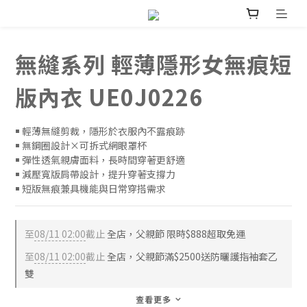
無縫系列 輕薄隱形女無痕短
版內衣 UE0J0226
￭ 輕薄無縫剪裁，隱形於衣服內不露痕跡
￭ 無鋼圈設計×可拆式網眼罩杯
￭ 彈性透氣親膚面料，長時間穿著更舒適
￭ 減壓寬版肩帶設計，提升穿著支撐力
￭ 短版無痕兼具機能與日常穿搭需求
至
08/11 02:00
截止
全店，父親節 限時$888超取免運
至
08/11 02:00
截止
全店，父親節滿$2500送防曬護指袖套乙
雙
查看更多