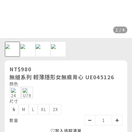
1 / 4
NT$980
無縫系列 輕薄隱形女無痕背心 UE045126
顏色
尺寸
S
M
L
XL
2X
數量
加入追蹤清單