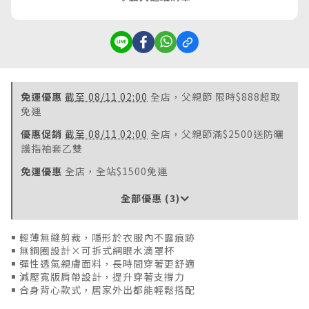
免運優惠
截至 08/11 02:00
全店，父親節 限時$888超取
免運
優惠促銷
截至 08/11 02:00
全店，父親節滿$2500送防曬
護指袖套乙雙
免運優惠
全店，全站$1500免運
全部優惠 (3)
￭ 輕薄無縫剪裁，隱形於衣服內不露痕跡
￭ 無鋼圈設計×可拆式網眼水滴罩杯
￭ 彈性透氣親膚面料，長時間穿著更舒適
￭ 減壓寬版肩帶設計，提升穿著支撐力
￭ 合身背心款式，居家外出都能輕鬆搭配