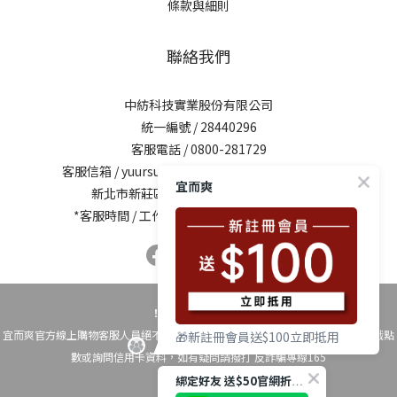
條款與細則
聯絡我們
中紡科技實業股份有限公司
統一編號 / 28440296
客服電話 / 0800-281729
客服信箱 /
yuursun@mail.chung-shing.com.tw
宜而爽
新北市新莊區新北大道三段7號17樓之2
*客服時間 / 工作日10:00-12:00、13:00-17:00
！時時警覺反詐騙！
宜而爽官方線上購物客服人員絕不會以電話要求您操作ATM自動櫃員機、換購遊戲點
🎁新註冊會員送$100立即抵用
數或詢問信用卡資料，如有疑問請撥打 反詐騙專線165
綁定好友 送$50官網折扣碼