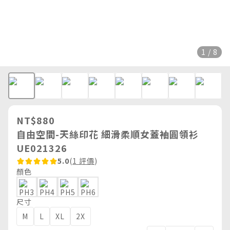
1 / 8
NT$880
自由空間-天絲印花 細滑柔順女蓋袖圓領衫
UE021326
5.0
(
1 評價
)
顏色
尺寸
M
L
XL
2X