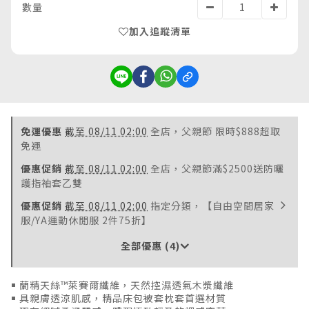
數量
加入追蹤清單
免運優惠
截至 08/11 02:00
全店，父親節 限時$888超取
免運
優惠促銷
截至 08/11 02:00
全店，父親節滿$2500送防曬
護指袖套乙雙
優惠促銷
截至 08/11 02:00
指定分類，【自由空間居家
服/YA運動休閒服 2件75折】
全部優惠 (4)
￭ 蘭精天絲™萊賽爾纖維，天然控濕透氣木漿纖維
￭ 具親膚透涼肌感，精品床包被套枕套首選材質