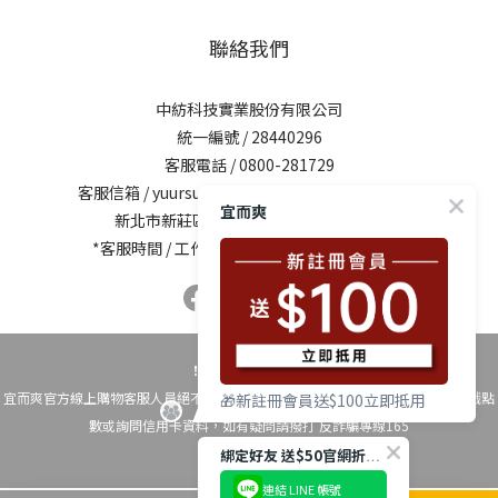
聯絡我們
中紡科技實業股份有限公司
統一編號 / 28440296
客服電話 / 0800-281729
客服信箱 /
yuursun@mail.chung-shing.com.tw
宜而爽
新北市新莊區新北大道三段7號17樓之2
*客服時間 / 工作日10:00-12:00、13:00-17:00
！時時警覺反詐騙！
宜而爽官方線上購物客服人員絕不會以電話要求您操作ATM自動櫃員機、換購遊戲點
🎁新註冊會員送$100立即抵用
數或詢問信用卡資料，如有疑問請撥打 反詐騙專線165
綁定好友 送$50官網折扣碼
連結 LINE 帳號