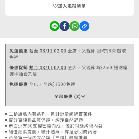
加入追蹤清單
免運優惠
截至 08/11 02:00
全店，父親節 限時$888超取
免運
優惠促銷
截至 08/11 02:00
全店，父親節滿$2500送防曬
護指袖套乙雙
免運優惠
全店，全站$1500免運
全部優惠 (3)
￭ 三槍旗艦內著系列，累計銷量超過百萬件
￭ 百分百純棉品質保證，純淨自然舒適
￭ 市面少有80支棉密織而成，優於同級純棉內著
￭ 絕佳細柔膚觸，吸汗透氣，穿過必回購內著
￭ 台灣第一個內衣品牌【三槍】熱銷推薦