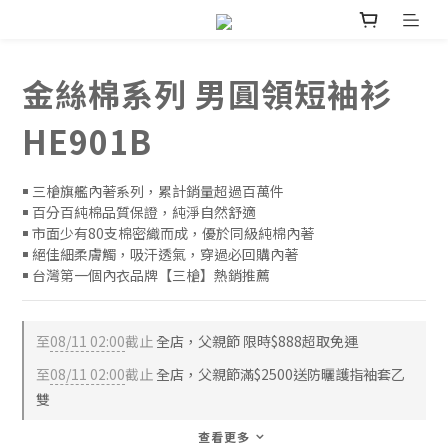
金絲棉系列 男圓領短袖衫
HE901B
￭ 三槍旗艦內著系列，累計銷量超過百萬件
￭ 百分百純棉品質保證，純淨自然舒適
￭ 市面少有80支棉密織而成，優於同級純棉內著
￭ 絕佳細柔膚觸，吸汗透氣，穿過必回購內著
￭ 台灣第一個內衣品牌【三槍】熱銷推薦
至
08/11 02:00
截止
全店，父親節 限時$888超取免運
至
08/11 02:00
截止
全店，父親節滿$2500送防曬護指袖套乙
雙
查看更多