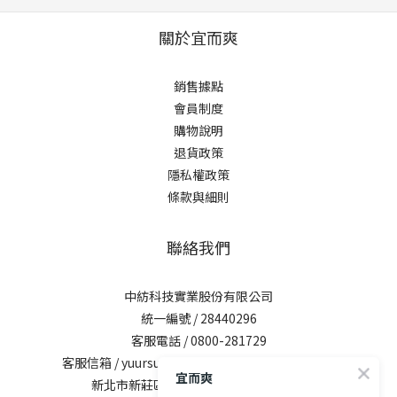
關於宜而爽
銷售據點
會員制度
購物說明
退貨政策
隱私權政策
條款與細則
聯絡我們
中紡科技實業股份有限公司
統一編號 / 28440296
客服電話 / 0800-281729
客服信箱 /
yuursun@mail.chung-shing.com.tw
宜而爽
新北市新莊區新北大道三段7號17樓之2