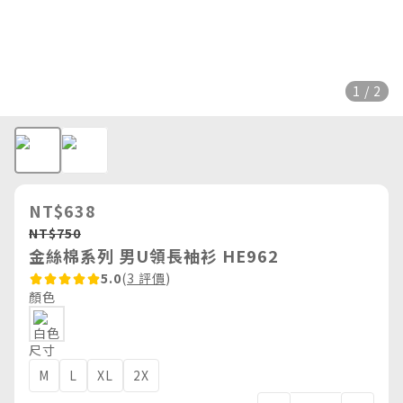
1 / 2
NT$638
NT$750
金絲棉系列 男U領長袖衫 HE962
5.0
(
3 評價
)
顏色
尺寸
M
L
XL
2X