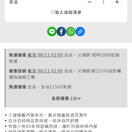
數量
加入追蹤清單
免運優惠
截至 08/11 02:00
全店，父親節 限時$888超取
免運
優惠促銷
截至 08/11 02:00
全店，父親節滿$2500送防曬
護指袖套乙雙
免運優惠
全店，全站$1500免運
全部優惠 (3)
￭ 三槍旗艦內著系列，累計銷量超過百萬件
￭ 百分百純棉品質保證，純淨自然舒適
￭ 市面少有80支棉密織而成，優於同級純棉內著
￭ 絕佳細柔膚觸，吸汗透氣，穿過必回購內著