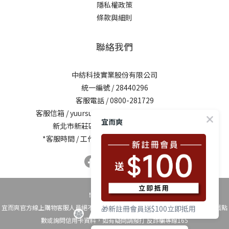
隱私權政策
條款與細則
聯絡我們
中紡科技實業股份有限公司
統一編號 / 28440296
客服電話 / 0800-281729
客服信箱 /
yuursun@mail.chung-shing.com.tw
宜而爽
新北市新莊區新北大道三段7號17樓之2
*客服時間 / 工作日10:00-12:00、13:00-17:00
！時時警覺反詐騙！
宜而爽官方線上購物客服人員絕不會以電話要求您操作ATM自動櫃員機、換購遊戲點
🎁新註冊會員送$100立即抵用
數或詢問信用卡資料，如有疑問請撥打 反詐騙專線165