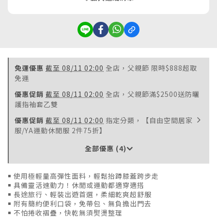
免運優惠
截至 08/11 02:00
全店，父親節 限時$888超取
免運
優惠促銷
截至 08/11 02:00
全店，父親節滿$2500送防曬
護指袖套乙雙
優惠促銷
截至 08/11 02:00
指定分類，【自由空間居家
服/YA運動休閒服 2件75折】
全部優惠 (4)
￭ 使用極輕量高彈性面料，輕鬆抬蹲膝蓋跨步走
￭ 具備靈活速動力！休閒或運動都適穿適搭
￭ 長途旅行、輕裝出遊首選，柔細乾爽超舒服
￭ 附有簡約便利口袋，免帶包、無負擔出門去
￭ 不怕捲收褶疊，快乾無須熨燙整理