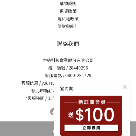
購物說明
退貨政策
隱私權政策
條款與細則
聯絡我們
中紡科技實業股份有限公司
統一編號 / 28440296
客服電話 / 0800-281729
客服信箱 /
yuursun@mail.chung-shing.com.tw
宜而爽
新北市新莊區新北大道三段7號17樓之2
*客服時間 / 工作日10:00-12:00、13:00-17:00
！時時警覺反詐騙！