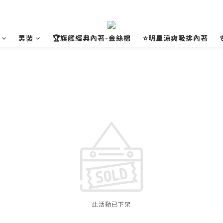
男裝
🏆旗艦經典內著-金絲棉
⭐明星涼爽吸排內著
此活動已下架