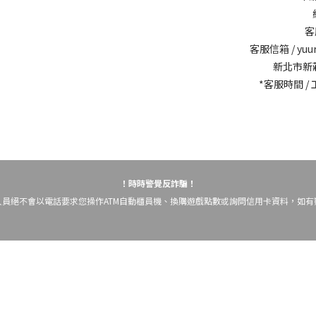
客
客服信箱 /
yuu
新北市新
*客服時間 / 工
！時時警覺反詐騙！
員絕不會以電話要求您操作ATM自動櫃員機、換購遊戲點數或詢問信用卡資料，如有疑