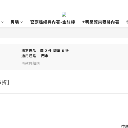
男裝
🏆旗艦經典內著-金絲棉
⭐明星涼爽吸排內著
指定商品：滿 2 件 即享 6 折
適用通路：
門市
條款與細則
件6折】
中