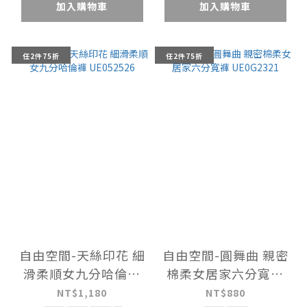
加入購物車
加入購物車
任2件75折
任2件75折
自由空間-天絲印花 細
自由空間-圓舞曲 親密
滑柔順女九分哈倫褲
棉柔女居家六分寬褲
UE052526
UE0G2321
NT$1,180
NT$880