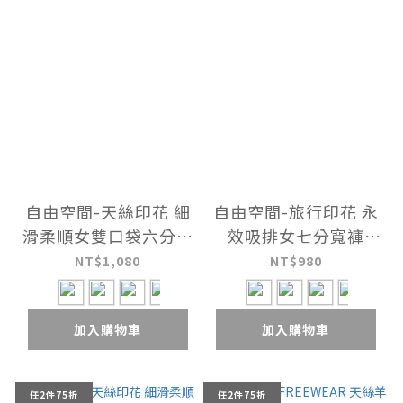
自由空間-天絲印花 細
自由空間-旅行印花 永
滑柔順女雙口袋六分寬
效吸排女七分寬褲
褲 UE0G2226
UE0G2426
NT$1,080
NT$980
加入購物車
加入購物車
任2件75折
任2件75折