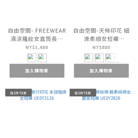
自由空間- FREEWEAR
自由空間-天絲印花 細
清涼羅紋女直筒長褲
滑柔順女短褲
UE0K2426
UE0Y3026
NT$1,480
NT$880
加入購物車
加入購物車
任2件75折
任2件75折