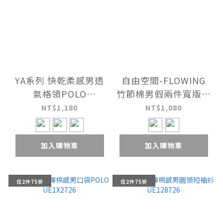
YA系列 快乾柔感男透
自由空間-FLOWING
氣格領POLO
竹節棉男假兩件寬版衫
UE1X1926
UE127625
NT$1,180
NT$1,080
加入購物車
加入購物車
任2件75折
任2件75折