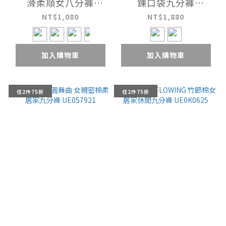
滑柔順女八分褲
鍊口袋九分褲
UE0G0326
UE0K0826
NT$1,080
NT$1,880
加入購物車
加入購物車
任2件75折
任2件75折