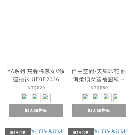
YA系列 高彈棉感女V領
自由空間-天絲印花 細
連袖衫 UE0E2026
滑柔順女蓋袖圓領衫
UE021326
NT$820
NT$880
加入購物車
加入購物車
任2件75折
任2件75折