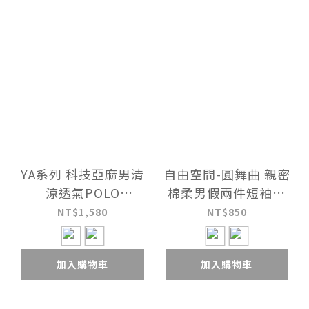
YA系列 科技亞麻男清
自由空間-圓舞曲 親密
涼透氣POLO
棉柔男假兩件短袖衫
UE1X2826
UE125521
NT$1,580
NT$850
加入購物車
加入購物車