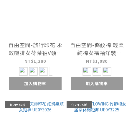
自由空間-旅行印花 永
自由空間-條紋棉 輕柔
效吸排女荷葉袖V領洋
純棉女褶袖洋裝
裝 UE081126
UE083126
NT$1,280
NT$1,080
加入購物車
加入購物車
任2件75折
任2件75折