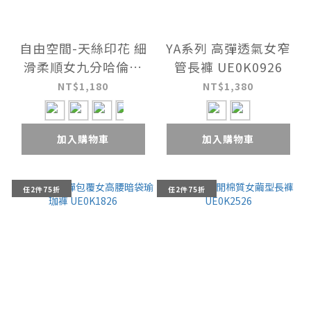
自由空間-天絲印花 細
YA系列 高彈透氣女窄
滑柔順女九分哈倫褲
管長褲 UE0K0926
UE052526
NT$1,180
NT$1,380
加入購物車
加入購物車
任2件75折
任2件75折