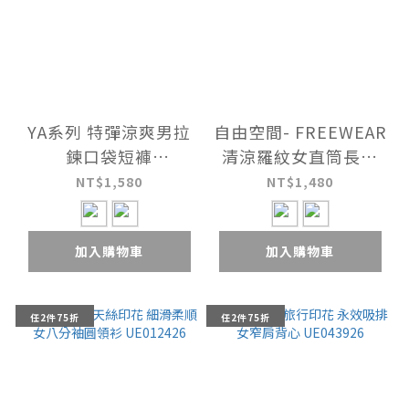
YA系列 特彈涼爽男拉
自由空間- FREEWEAR
鍊口袋短褲
清涼羅紋女直筒長褲
UE1Y2926
UE0K2426
NT$1,580
NT$1,480
加入購物車
加入購物車
任2件75折
任2件75折