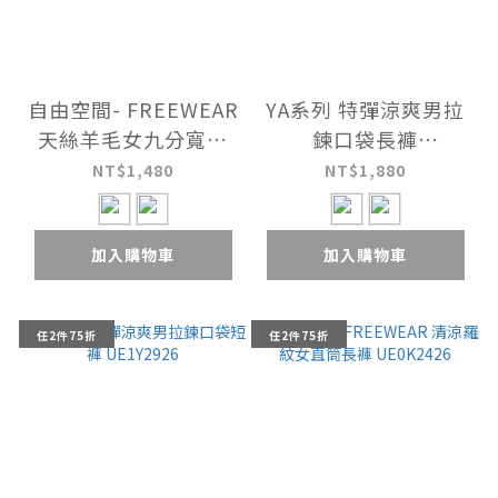
自由空間- FREEWEAR
YA系列 特彈涼爽男拉
天絲羊毛女九分寬褲
鍊口袋長褲
UE0K2326
UE157226
NT$1,480
NT$1,880
加入購物車
加入購物車
任2件75折
任2件75折