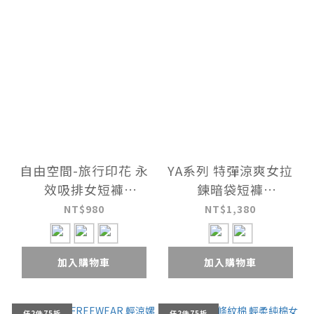
自由空間-旅行印花 永
YA系列 特彈涼爽女拉
效吸排女短褲
鍊暗袋短褲
UE0Y3126
UE0Y3426
NT$980
NT$1,380
加入購物車
加入購物車
任2件75折
任2件75折