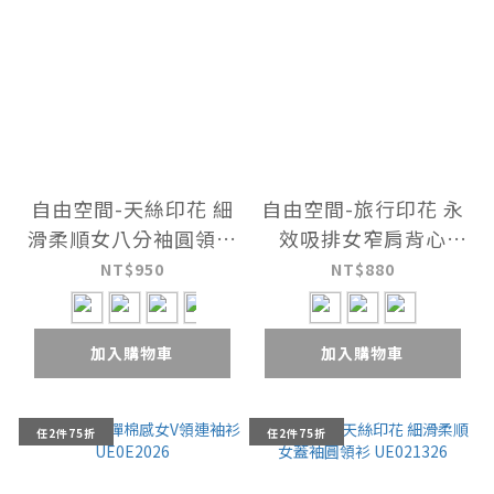
自由空間-天絲印花 細
自由空間-旅行印花 永
滑柔順女八分袖圓領衫
效吸排女窄肩背心
UE012426
UE043926
NT$950
NT$880
加入購物車
加入購物車
任2件75折
任2件75折