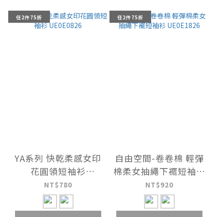
任2件75折
任2件75折
YA系列 快乾柔感女印
自由空間-卷卷棉 輕彈
花圓領短袖衫
棉柔女抽繩下襬短袖衫
UE0E0826
UE0E1826
NT$780
NT$920