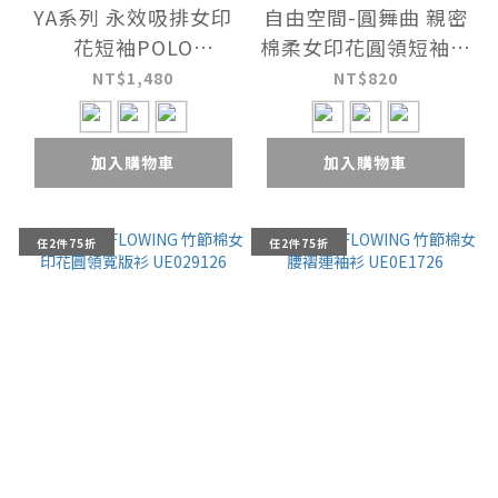
YA系列 永效吸排女印
自由空間-圓舞曲 親密
花短袖POLO
棉柔女印花圓領短袖衫
UE0X0226
UE025526
NT$1,480
NT$820
加入購物車
加入購物車
任2件75折
任2件75折