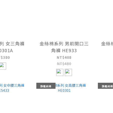
列 女三角褲
金絲棉系列 男前開口三
金絲
0301A
角褲 HE933
T$380
NT$408
NT$480
旗艦純棉
旗艦純棉