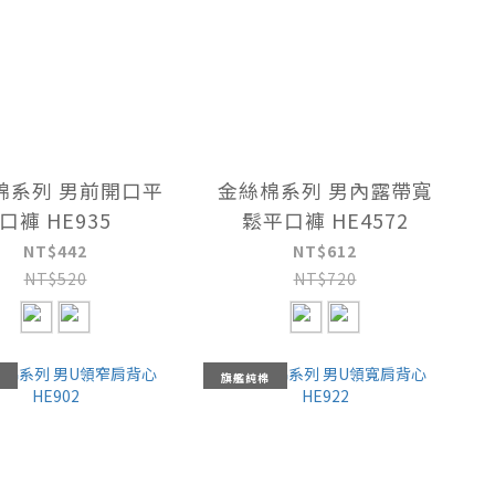
棉系列 男前開口平
金絲棉系列 男內露帶寬
口褲 HE935
鬆平口褲 HE4572
NT$442
NT$612
NT$520
NT$720
旗艦純棉