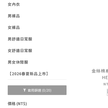
女內衣
男褲品
女褲品
男舒適日常服
女舒適日常服
男女休閒服
金絲棉
【2026春夏新品上市】
HE
N
套用篩選
(0/20)
價格 (NT$)