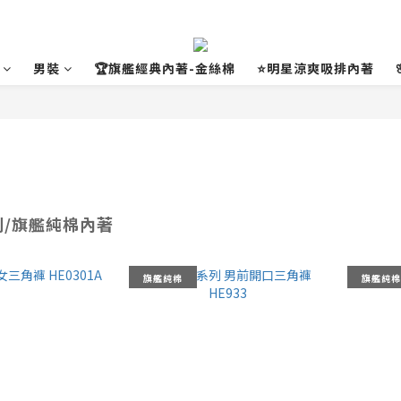
男裝
🏆旗艦經典內著-金絲棉
⭐明星涼爽吸排內著
列/旗艦純棉內著
旗艦純棉
旗艦純棉