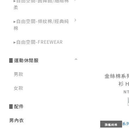
▸自由空間-圓舞曲/細緻棉
柔
▸自由空間-條紋棉/經典純
棉
▸自由空間-FREEWEAR
▊運動休閒服
男款
金絲棉系
衫 H
女款
N
▊配件
男內衣
旗艦純棉