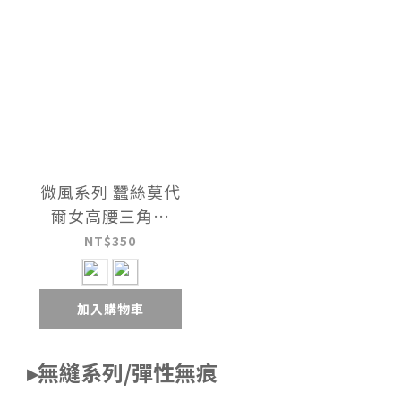
微風系列 蠶絲莫代
爾女高腰三角褲
UE061325
NT$350
加入購物車
▸無縫系列/彈性無痕