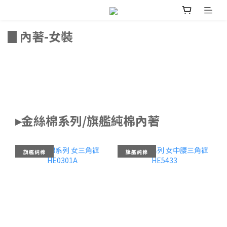
▊內著-女裝
▸金絲棉系列/旗艦純棉內著
旗艦純棉
旗艦純棉