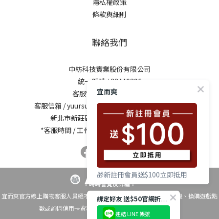
隱私權政策
條款與細則
聯絡我們
中紡科技實業股份有限公司
統一編號 / 28440296
宜而爽
客服電話 / 0800-281729
客服信箱 /
yuursun@mail.chung-shing.com.tw
新北市新莊區新北大道三段7號17樓之2
*客服時間 / 工作日10:00-12:00、13:00-17:00
🎁新註冊會員送$100立即抵用
！時時警覺反詐騙！
宜而爽官方線上購物客服人員絕不會以電話要求您操作ATM自動櫃員機、換購遊戲點
綁定好友 送$50官網折扣碼
數或詢問信用卡資料，如有疑問請撥打 反詐騙專線165
連結 LINE 帳號