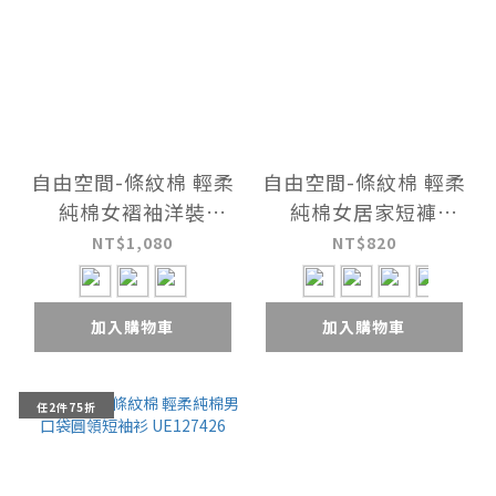
自由空間-條紋棉 輕柔
自由空間-條紋棉 輕柔
純棉女褶袖洋裝
純棉女居家短褲
UE083126
UE0Y2826
NT$1,080
NT$820
加入購物車
加入購物車
任2件75折